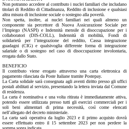
Non potranno accedere al contributo i nuclei familiari che includano
titolari di Reddito di Cittadinanza, Reddito di inclusione e qualsiasi
altra misura di inclusione sociale o sostegno alla povertà.
Non spetta, inoltre, ai nuclei familiari nei quali almeno un
componente sia percettore di Nuova Assicurazione Sociale per
l’Impiego (NASPI) e Indennità mensile di disoccupazione per i
collaboratori (DIS-COLL), Indennità di mobilità, Fondi di
solidarietà per l’integrazione del reddito, Cassa integrazione
guadagni (CIG) e qualsivoglia differente forma di integrazione
salariale o di sostegno nel caso di disoccupazione involontaria,
erogata dallo Stato.
BENEFICIO
Il contributo viene erogato attraverso una carta elettronica di
pagamento rilasciata da Poste Italiane tramite Postepay.
La Carta solidale sarà consegnata agli aventi diritto presso gli uffici
postali abilitati al servizio, presentando la lettera inviata dal Comune
di residenza.
La carta è nominativa e una volta ritirata è immediatamente attiva,
potendo essere utilizzata presso tutti gli esercizi commerciali per i
soli beni alimentari di prima necessità, così come elencati
nell’allegato del decreto ministeriale.
La carta sarà operativa da luglio 2023 e il primo acquisto dovrà
essere effettuato entro il 15 settembre 2023 per non perdere la
somma sopra indicata.