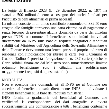
La legge di Bilancio 2023 (L. 29 dicembre 2022, n. 197) ha
stanziato 500 milioni di euro a sostegno dei nuclei familiari per
l’acquisto di beni alimentari di prima necessità.
La misura consiste in un unico contributo economico di 382,50 euro
erogato alle famiglie attraverso una carta elettronica di pagamento e
senza bisogno di presentare alcuna domanda da parte dei cittadini
presso INPS o comune. I beneficiari sono infatti individuati
direttamente da INPS sulla base di requisiti anagrafici e reddituali
stabiliti dal Ministero dell’Agricoltura della Sovranità Alimentare e
delle Foreste e riceveranno una lettera presso il proprio indirizzo di
residenza con l’indicazione per ritirare la carta. Per il Comune di
Gualdo Tadino è prevista l’erogazione di n. 287 carte (poiché le
Carte solidali finanziate dal Ministero sono numericamente limitate
potranno beneficiarne solo i cittadini che soddisferanno
maggiormente i requisiti da questo stabiliti).
MODALITA’
Non è possibile fare domanda né all’INPS né al Comune per
accedere al beneficio e sarà direttamente INPS a individuare i
cittadini beneficiari sulla base dei requisiti ministeriali.
INPS fornirà la graduatoria dei beneficiari al Comune, che
verificherà la corrispondenza dei dati anagrafici e invierà
successivamente una comunicazione a tutti i beneficiari contenente