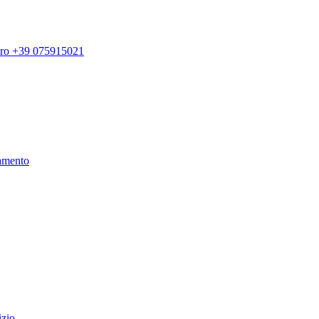
ero +39 075915021
amento
izio