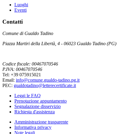
Luoghi
Eventi
Contatti
Comune di Gualdo Tadino
Piazza Martiri della Libertà, 4 - 06023 Gualdo Tadino (PG)
Codice fiscale: 00467070546
P.IVA: 00467070546
Tel: +39 075915021
Email:
info@comune.gualdo-tadino.pg.it
PEC:
gualdotadino@letterecertificate.it
Leggi le FAQ
Prenotazione appuntamento
Segnalazione disservizio
Richiesta d'assistenza
Amministrazione trasparente
Informativa privacy
Note legali