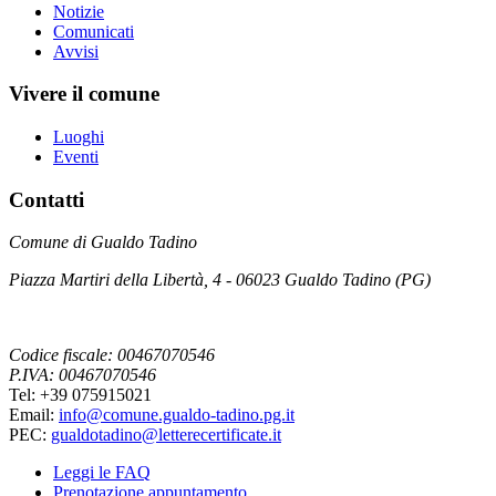
Notizie
Comunicati
Avvisi
Vivere il comune
Luoghi
Eventi
Contatti
Comune di Gualdo Tadino
Piazza Martiri della Libertà, 4 - 06023 Gualdo Tadino (PG)
Codice fiscale: 00467070546
P.IVA: 00467070546
Tel: +39 075915021
Email:
info@comune.gualdo-tadino.pg.it
PEC:
gualdotadino@letterecertificate.it
Leggi le FAQ
Prenotazione appuntamento